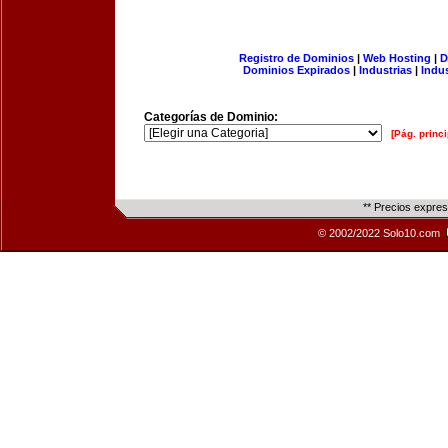
Registro de Dominios
|
Web Hosting
|
D
Dominios Expirados
|
Industrias
|
Indu
Categorías de Dominio:
[Pág. princi
** Precios expre
© 2002/2022 Solo10.com