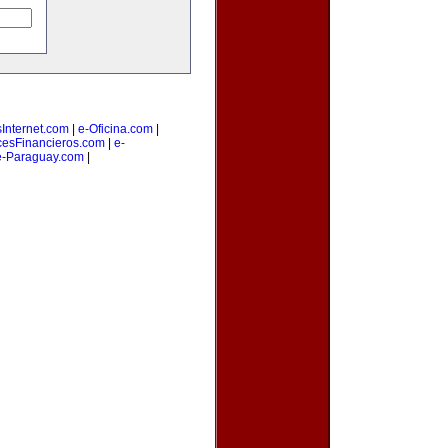
Internet.com
|
e-Oficina.com
|
cesFinancieros.com
|
e-
e-Paraguay.com
|