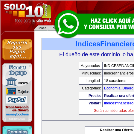
IndicesFinancie
El dueño de este dominio lo ha
Mayusculas:
INDICESFINANC
Minusculas:
indicesfinanciero
Longitud:
18 caracteres
Categorias:
Economia, Dinero
Precio:
Realizar una ofer
Visitar!
indicesfinancier
Serán consideradas ofer
Realizar una Oferta