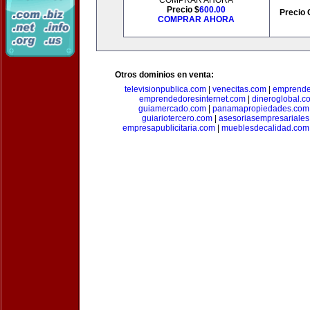
COMPRAR AHORA
Precio $
600.00
Precio 
COMPRAR AHORA
Otros dominios en venta:
televisionpublica.com
|
venecitas.com
|
emprende
emprendedoresinternet.com
|
dineroglobal.c
guiamercado.com
|
panamapropiedades.com
guiariotercero.com
|
asesoriasempresariale
empresapublicitaria.com
|
mueblesdecalidad.com