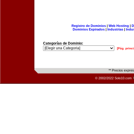
Registro de Dominios
|
Web Hosting
|
D
Dominios Expirados
|
Industrias
|
Indu
Categorías de Dominio:
[Pág. princi
** Precios expre
© 2002/2022 Solo10.com