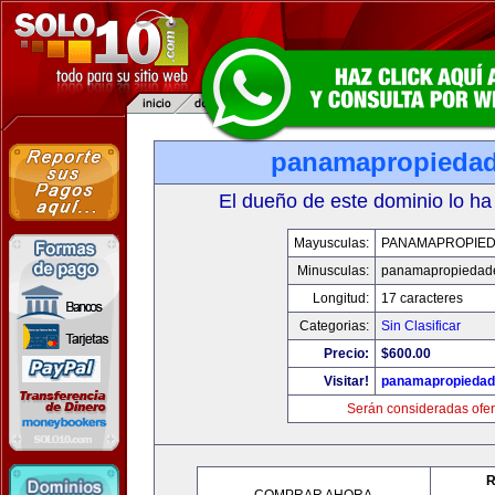
panamapropieda
El dueño de este dominio lo ha
Mayusculas:
PANAMAPROPIE
Minusculas:
panamapropiedad
Longitud:
17 caracteres
Categorias:
Sin Clasificar
Precio:
$600.00
Visitar!
panamapropieda
Serán consideradas ofer
R