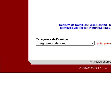
Registro de Dominios
|
Web Hosting
|
D
Dominios Expirados
|
Industrias
|
Indu
Categorías de Dominio:
[Pág. princi
** Precios expre
© 2002/2022 Solo10.com