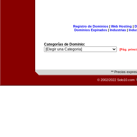
Registro de Dominios
|
Web Hosting
|
D
Dominios Expirados
|
Industrias
|
Indu
Categorías de Dominio:
[Pág. princi
** Precios expre
© 2002/2022 Solo10.com