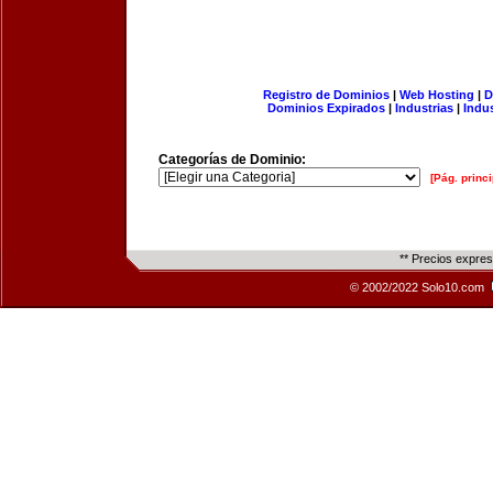
Registro de Dominios
|
Web Hosting
|
D
Dominios Expirados
|
Industrias
|
Indu
Categorías de Dominio:
[Pág. princi
** Precios expre
© 2002/2022 Solo10.com