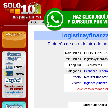
logisticayfinan
El dueño de este dominio lo ha
Mayusculas:
LOGISTICAYFIN
Minusculas:
logisticayfinanza
Longitud:
18 caracteres
Categorias:
Economia, Dinero
Precio:
Realizar una ofer
Visitar!
logisticayfinanz
Serán consideradas ofer
Realizar una Oferta