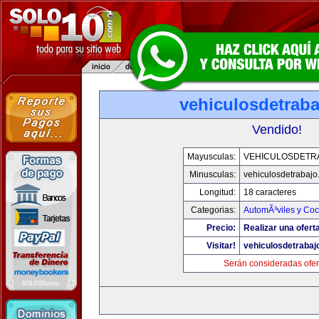
vehiculosdetrab
Vendido!
Mayusculas:
VEHICULOSDETR
Minusculas:
vehiculosdetrabaj
Longitud:
18 caracteres
Categorias:
AutomÃ³viles y Co
Precio:
Realizar una ofert
Visitar!
vehiculosdetrabaj
Serán consideradas ofer