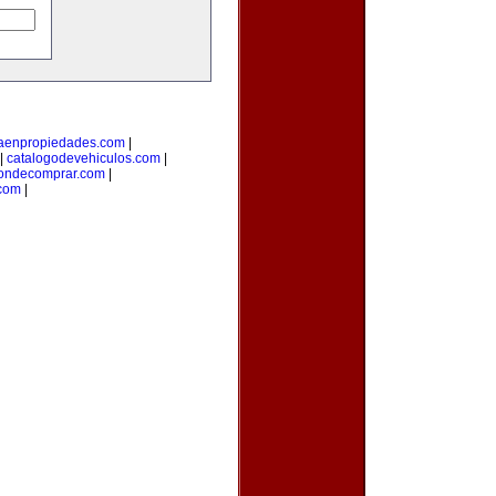
taenpropiedades.com
|
|
catalogodevehiculos.com
|
ondecomprar.com
|
com
|