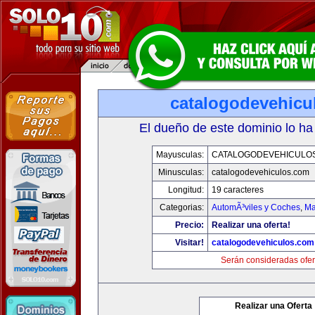
catalogodevehicu
El dueño de este dominio lo ha
Mayusculas:
CATALOGODEVEHICULO
Minusculas:
catalogodevehiculos.com
Longitud:
19 caracteres
Categorias:
AutomÃ³viles y Coches
,
Ma
Precio:
Realizar una oferta!
Visitar!
catalogodevehiculos.com
Serán consideradas ofer
Realizar una Oferta