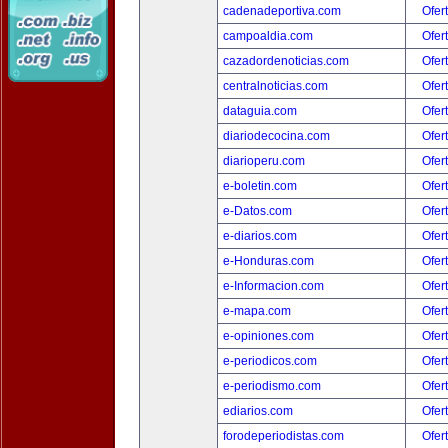
cadenadeportiva.com
Ofer
campoaldia.com
Ofer
cazadordenoticias.com
Ofer
centralnoticias.com
Ofer
dataguia.com
Ofer
diariodecocina.com
Ofer
diarioperu.com
Ofer
e-boletin.com
Ofer
e-Datos.com
Ofer
e-diarios.com
Ofer
e-Honduras.com
Ofer
e-Informacion.com
Ofer
e-mapa.com
Ofer
e-opiniones.com
Ofer
e-periodicos.com
Ofer
e-periodismo.com
Ofer
ediarios.com
Ofer
forodeperiodistas.com
Ofer