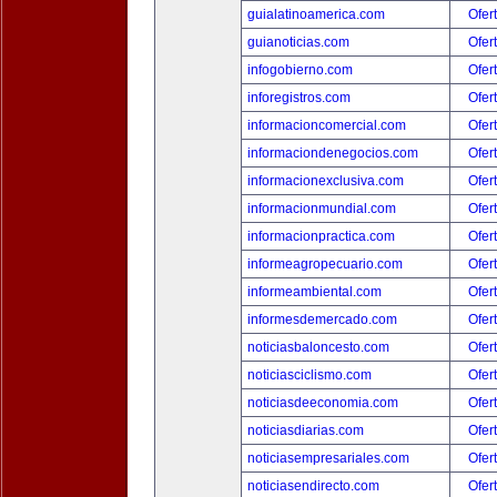
guialatinoamerica.com
Ofer
guianoticias.com
Ofer
infogobierno.com
Ofer
inforegistros.com
Ofer
informacioncomercial.com
Ofer
informaciondenegocios.com
Ofer
informacionexclusiva.com
Ofer
informacionmundial.com
Ofer
informacionpractica.com
Ofer
informeagropecuario.com
Ofer
informeambiental.com
Ofer
informesdemercado.com
Ofer
noticiasbaloncesto.com
Ofer
noticiasciclismo.com
Ofer
noticiasdeeconomia.com
Ofer
noticiasdiarias.com
Ofer
noticiasempresariales.com
Ofer
noticiasendirecto.com
Ofer