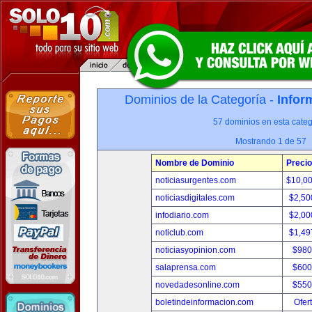
Dominios de la Categoría -
Infor
57 dominios en esta categ
Mostrando 1 de 57
Nombre de Dominio
Precio
noticiasurgentes.com
$10,0
noticiasdigitales.com
$2,50
infodiario.com
$2,00
noticlub.com
$1,49
noticiasyopinion.com
$980
salaprensa.com
$600
novedadesonline.com
$550
boletindeinformacion.com
Ofer