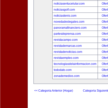
noticiasentucelular.com
Ofer
noticiasgolf.com
Ofer
noticiastenis.com
Ofer
novedadeslegales.com
Ofer
panoramafinanciero.com
Ofer
partesdeprensa.com
Ofer
revistacampo.com
Ofer
revistademarcas.com
Ofer
revistadenoticias.com
Ofer
revistaempleo.com
Ofer
tecnologiasdelainformacion.com
Ofer
tododato.com
Ofer
zonademedios.com
Ofer
<< Categoria Anterior (Hogar)
Categoria Siguient