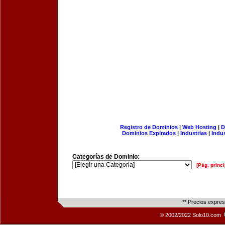
Registro de Dominios
|
Web Hosting
|
D
Dominios Expirados
|
Industrias
|
Indu
Categorías de Dominio:
[Pág. princi
** Precios expre
© 2002/2022 Solo10.com