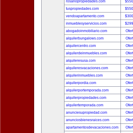
rosariopropiedades.com
$550
tuspropiedades.com
$550
vendoapartamento.com
$300
inmueblesyservicios.com
$299
abogadoinmobiliario.com
Ofer
alquilerbungalows.com
Ofer
alquilercentro.com
Ofer
alquilerdeinmuebles.com
Ofer
alquileresusa.com
Ofer
alquileresvacaciones.com
Ofer
alquilerinmuebles.com
Ofer
alquilerpordia.com
Ofer
alquilerportemporada.com
Ofer
alquilerpropiedades.com
Ofer
alquilertemporada.com
Ofer
anunciesupropiedad.com
Ofer
anunciosbienesraices.com
Ofer
apartamentosdevacaciones.com
Ofer