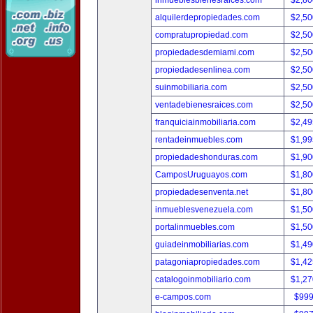
inmueblesbienesraices.com
$2,80
alquilerdepropiedades.com
$2,50
compratupropiedad.com
$2,50
propiedadesdemiami.com
$2,50
propiedadesenlinea.com
$2,50
suinmobiliaria.com
$2,50
ventadebienesraices.com
$2,50
franquiciainmobiliaria.com
$2,49
rentadeinmuebles.com
$1,99
propiedadeshonduras.com
$1,90
CamposUruguayos.com
$1,80
propiedadesenventa.net
$1,80
inmueblesvenezuela.com
$1,50
portalinmuebles.com
$1,50
guiadeinmobiliarias.com
$1,49
patagoniapropiedades.com
$1,42
catalogoinmobiliario.com
$1,27
e-campos.com
$999