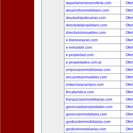
departamentosenoferta.com
Ofer
desarrolloinmobiliario.com
Ofer
deudashipotecarias.com
Ofer
directodelpropietario.com
Ofer
directorioinmuebles.com
Ofer
e-bienesraices.com
Ofer
e-inmueble.com
Ofer
e-propiedad.com
Ofer
e-propiedades.com.ar
Ofer
empresasinmobiliarias.com
Ofer
encuentrainmuebles.com
Ofer
estanciasycampos.com
Ofer
fincaturistica.com
Ofer
franquiciasinmobiliarias.com
Ofer
gerenciadepropiedades.com
Ofer
gerenciainmobiliaria.com
Ofer
gestiondeinmobiliarias.com
Ofer
gestioninmobiliarias.com
Ofer