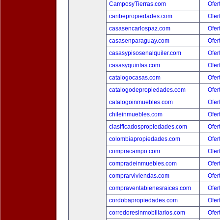
CamposyTierras.com
Ofer
caribepropiedades.com
Ofer
casasencarlospaz.com
Ofer
casasenparaguay.com
Ofer
casasypisosenalquiler.com
Ofer
casasyquintas.com
Ofer
catalogocasas.com
Ofer
catalogodepropiedades.com
Ofer
catalogoinmuebles.com
Ofer
chileinmuebles.com
Ofer
clasificadospropiedades.com
Ofer
colombiapropiedades.com
Ofer
compracampo.com
Ofer
compradeinmuebles.com
Ofer
comprarviviendas.com
Ofer
compraventabienesraices.com
Ofer
cordobapropiedades.com
Ofer
corredoresinmobiliarios.com
Ofer