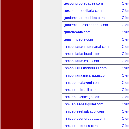
gestionpropiedades.com
Ofer
gestorainmobiliaria.com
Ofer
guatemalainmuebles.com
Ofer
guatemalapropiedades.com
Ofer
guiaderenta.com
Ofer
guiainmueble.com
Ofer
inmobiliariaempresarial.com
Ofer
inmobiliariasbrasil.com
Ofer
inmobiliariaschile.com
Ofer
inmobiliariashonduras.com
Ofer
inmobiliariasnicaragua.com
Ofer
inmueblesalaventa.com
Ofer
inmueblesbrasil.com
Ofer
inmuebleschicago.com
Ofer
inmueblesdealquiler.com
Ofer
inmuebleselsalvador.com
Ofer
inmueblesenuruguay.com
Ofer
inmueblesenusa.com
Ofer