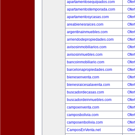
apartamentosequipados.com
Ofer
apartamentostemporada.com
Ofer
apartamentosycasas.com
Ofer
areabienesraices.com
Ofer
argentinainmuebles.com
Ofer
arriendodepropiedades.com
Ofer
avisosinmobiliarios.com
Ofer
avisosinmuebles.com
Ofer
bancoinmobiliario.com
Ofer
barcelonapropiedades.com
Ofer
bienesenventa.com
Ofer
bienesraicesalaventa.com
Ofer
buscadordecasas.com
Ofer
buscadordeinmuebles.com
Ofer
campoenventa.com
Ofer
camposbolivia.com
Ofer
camposenbolivia.com
Ofer
CamposEnVenta.net
Ofer