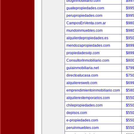
bloginmobiliario.com
$997
guatepropiedades.com
$995
perupropiedades.com
$995
CamposEnVenta.com.ar
$980
mundoinmuebles.com
$980
alquilerdepropiedades.es
$950
mendozapropiedades.com
$899
propiedadesvip.com
$899
ConsultorInmobiliario.com
$800
guiainmobiliaria.net
$799
directoatucasa.com
$750
alquileresweb.com
$699
emprendimientoinmobiliario.com
$580
alquilerestemporarios.com
$550
chilepropiedades.com
$550
depisos.com
$550
e-propiedades.com
$550
peruinmuebles.com
$550