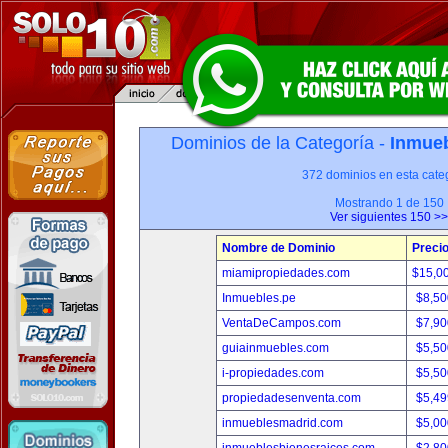
Dominios de la Categoría -
Inmueb
372 dominios en esta categ
Mostrando 1 de 150
Ver siguientes 150 >>
Nombre de Dominio
Preci
miamipropiedades.com
$15,0
Inmuebles.pe
$8,50
VentaDeCampos.com
$7,90
guiainmuebles.com
$5,50
i-propiedades.com
$5,50
propiedadesenventa.com
$5,49
inmueblesmadrid.com
$5,00